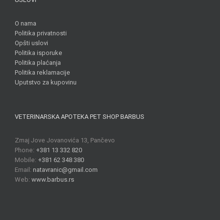
O nama
Politika privatnosti
Opšti uslovi
Politika isporuke
Politika plaćanja
Politika reklamacije
Uputstvo za kupovinu
VETERINARSKA APOTEKA PET SHOP BARBUS
Zmaj Jove Jovanovića 13, Pančevo
Phone:
+381 13 332 820
Mobile:
+381 62 348 380
Email:
natavranic@gmail.com
Web:
www.barbus.rs