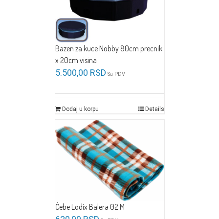
Bazen za kuce Nobby 80cm precnik
x 20cm visina
5.500,00
RSD
Sa PDV
Dodaj u korpu
Details
Ćebe Lodix Balera 02 M