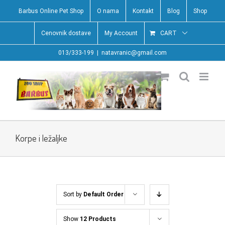
Skip
Barbus Online Pet Shop
O nama
Kontakt
Blog
Shop
to
content
Cenovnik dostave
My Account
CART
013/333-199
|
natavranic@gmail.com
Korpe i ležaljke
Sort by
Default Order
Show
12 Products