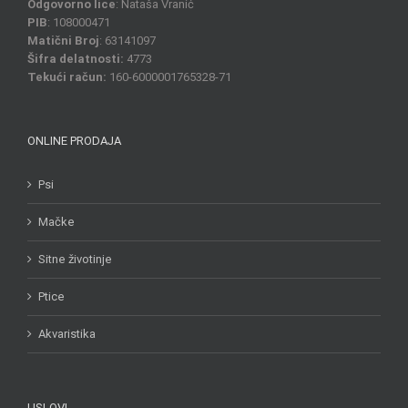
Odgovorno lice
: Nataša Vranić
PIB
: 108000471
Matični Broj
: 63141097
Šifra delatnosti:
4773
Tekući račun:
160-6000001765328-71
ONLINE PRODAJA
Psi
Mačke
Sitne životinje
Ptice
Akvaristika
USLOVI