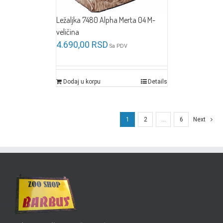
Ležaljka 7480 Alpha Merta 04 M-
veličina
4.690,00
RSD
Sa PDV
Dodaj u korpu
Details
1
2
…
6
Next