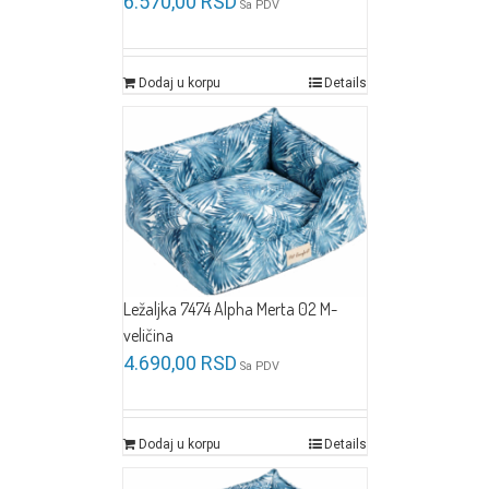
6.570,00
RSD
Sa PDV
Dodaj u korpu
Details
Ležaljka 7474 Alpha Merta 02 M-
veličina
4.690,00
RSD
Sa PDV
Dodaj u korpu
Details