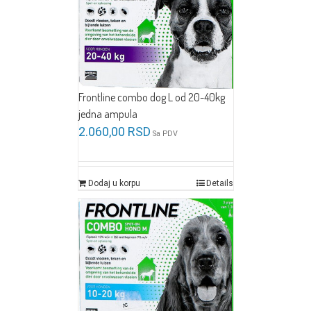
Frontline combo dog L od 20-40kg
jedna ampula
2.060,00
RSD
Sa PDV
Dodaj u korpu
Details