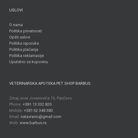
USLOVI
O nama
Politika privatnosti
Opšti uslovi
Politika isporuke
Politika plaćanja
Politika reklamacije
Uputstvo za kupovinu
VETERINARSKA APOTEKA PET SHOP BARBUS
Zmaj Jove Jovanovića 13, Pančevo
Phone:
+381 13 332 820
Mobile:
+381 62 348 380
Email:
natavranic@gmail.com
Web:
www.barbus.rs