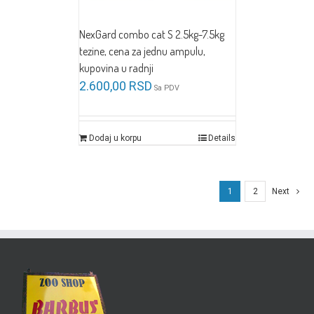
NexGard combo cat S 2.5kg-7.5kg
tezine, cena za jednu ampulu,
kupovina u radnji
2.600,00
RSD
Sa PDV
Dodaj u korpu
Details
1
2
Next