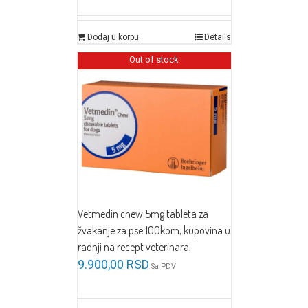
Dodaj u korpu
Details
Out of stock
Vetmedin chew 5mg tableta za
žvakanje za pse 100kom, kupovina u
radnji na recept veterinara.
9.900,00
RSD
Sa PDV