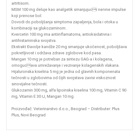
artritisom.
MSM 100 mg deluje kao analgetik smanjujuci nervne impulse
koji prenose bol.
Dovodi do poboljšanja simptoma zapaljenja, bola i otoka u
kombinaciji sa glukozaminom.
Kvercetin 100 mg ima antiinflamatorna, antioksidativna i
antihistaminska svojstva.
Ekstrakt Đavolje kandže 20 mg smanjuje ukočenost, poboljšava
pokretljivost i održava zdrave zglobove kod pasa.
Mangan 10 mg je potreban za sintezu GAG-a i kolagena,
omogucava umrežavanje i vezivanje kolagenskih vlakana.
Hijaluronska kiselina 5 mg je jedna od glavnih komponenata
tečnosti u zglobovima od čijih svojstava zavisi viskoznost
sinovijalne tečnosti.
Glukozamin 300 mg, alfa lipoinska kiselina 100 mg, Vitamin C 90
mg, Vitamin E 30 IJ, Mangan 10 mg.
Proizvođač: Veterinarstvo d.o.o., Beograd – Distributer: Plus
Plus, Novi Beograd