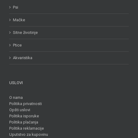
Psi
Mačke
Sitne životinje
Ptice
Akvaristika
USLOVI
O nama
Politika privatnosti
Opšti uslovi
Politika isporuke
Politika plaćanja
Politika reklamacije
Uputstvo za kupovinu