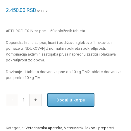
2.450,00
RSD
Sa PDV
ARTHROFLEX IN za pse – 60 obloženih tableta
Dopunska hrana za pse, hrani i podržava zglobove i hrskavicu i
pomaže u INDUKOVANjU normalnih pokreta i pokretljivosti.
Kombinacija aktivnih sastojaka pruža naprednu zaštitu i olakšava
pokretljivost zglobova.
Doziranje: 1 tableta dnevno za pse do 10 kg TM2 tablete dnevno za
pse preko 10 kg TM
Dodaj u korpu
Veta
Pro
Arthroflex
IN
-
Kategorije:
Veterinarska apoteka
,
Veterinarski lekovi i preparati
,