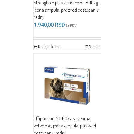
Stronghold plus za mace od 5-10kg,
jedna ampula, proizvod dostupan u
radnji
1.940,00
RSD
Sa PDV
Dodaj u korpu
Details
Effipro duo 40-60kg za veoma
velike pse, jedna ampula, proizvod
dostupan u radnji