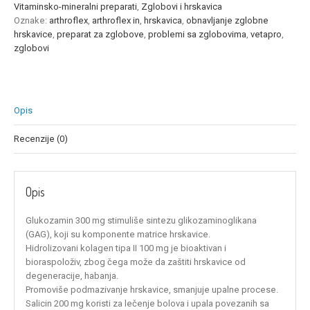
60tableta
Vitaminsko-mineralni preparati
,
Zglobovi i hrskavica
količina
Oznake:
arthroflex
,
arthroflex in
,
hrskavica
,
obnavljanje zglobne
hrskavice
,
preparat za zglobove
,
problemi sa zglobovima
,
vetapro
,
zglobovi
Opis
Recenzije (0)
Opis
Glukozamin 300 mg stimuliše sintezu glikozaminoglikana
(GAG), koji su komponente matrice hrskavice.
Hidrolizovani kolagen tipa II 100 mg je bioaktivan i
bioraspoloživ, zbog čega može da zaštiti hrskavice od
degeneracije, habanja.
Promoviše podmazivanje hrskavice, smanjuje upalne procese.
Salicin 200 mg koristi za lečenje bolova i upala povezanih sa