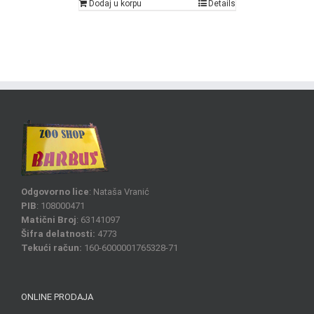
Dodaj u korpu
Details
Odgovorno lice
: Nataša Vranić
PIB
: 108000471
Matični Broj
: 63141097
Šifra delatnosti:
4773
Tekući račun:
160-6000001765328-71
ONLINE PRODAJA