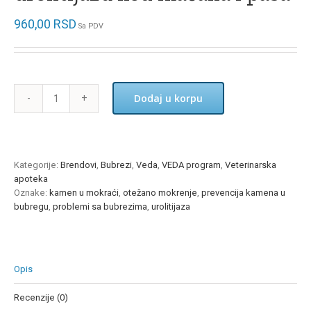
960,00
RSD
Sa PDV
Dodaj u korpu
Kotervin
ampule
3x10ml
za
urolitijazu
Kategorije:
Brendovi
,
Bubrezi
,
Veda
,
VEDA program
,
Veterinarska
kod
apoteka
mačaka
Oznake:
kamen u mokraći
,
otežano mokrenje
,
prevencija kamena u
i
bubregu
,
problemi sa bubrezima
,
urolitijaza
pasa
količina
Opis
Recenzije (0)