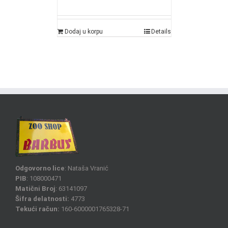
Dodaj u korpu
Details
Odgovorno lice
: Nataša Vranić
PIB
: 108000471
Matični Broj
: 63141097
Šifra delatnosti:
4773
Tekući račun:
160-6000001765328-71