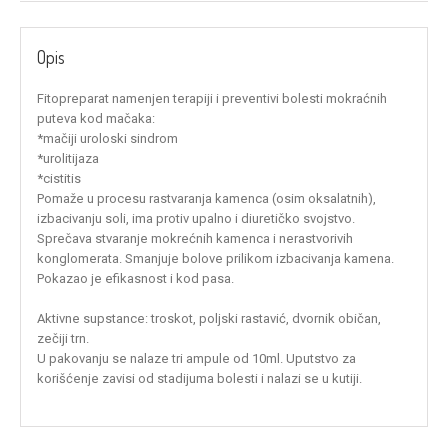
Opis
Fitopreparat namenjen terapiji i preventivi bolesti mokraćnih
puteva kod mačaka:
*mačiji uroloski sindrom
*urolitijaza
*cistitis
Pomaže u procesu rastvaranja kamenca (osim oksalatnih),
izbacivanju soli, ima protiv upalno i diuretičko svojstvo.
Sprečava stvaranje mokrećnih kamenca i nerastvorivih
konglomerata. Smanjuje bolove prilikom izbacivanja kamena.
Pokazao je efikasnost i kod pasa.
Aktivne supstance: troskot, poljski rastavić, dvornik običan,
zečiji trn.
U pakovanju se nalaze tri ampule od 10ml. Uputstvo za
korišćenje zavisi od stadijuma bolesti i nalazi se u kutiji.