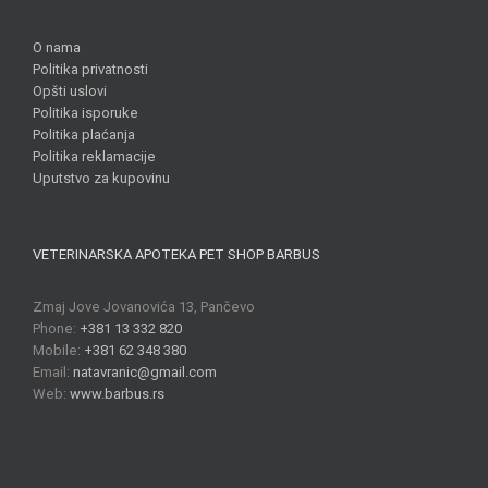
O nama
Politika privatnosti
Opšti uslovi
Politika isporuke
Politika plaćanja
Politika reklamacije
Uputstvo za kupovinu
VETERINARSKA APOTEKA PET SHOP BARBUS
Zmaj Jove Jovanovića 13, Pančevo
Phone:
+381 13 332 820
Mobile:
+381 62 348 380
Email:
natavranic@gmail.com
Web:
www.barbus.rs