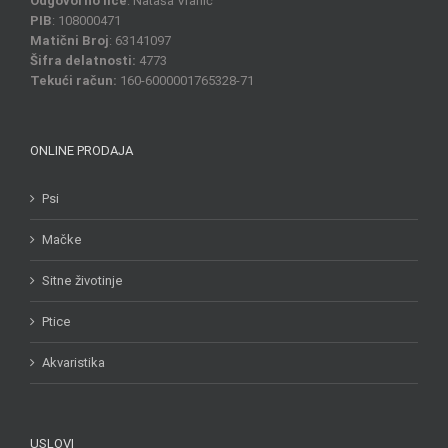
Odgovorno lice
: Nataša Vranić
PIB
: 108000471
Matični Broj
: 63141097
Šifra delatnosti:
4773
Tekući račun:
160-6000001765328-71
ONLINE PRODAJA
Psi
Mačke
Sitne životinje
Ptice
Akvaristika
USLOVI