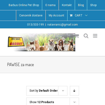
Skip
Barbus Online Pet Shop
O nama
Kontakt
Blog
Shop
to
content
Cenovnik dostave
My Account
CART
013/333-199
|
natavranic@gmail.com
PAWISE za mace
Sort by
Default Order
Show
12 Products