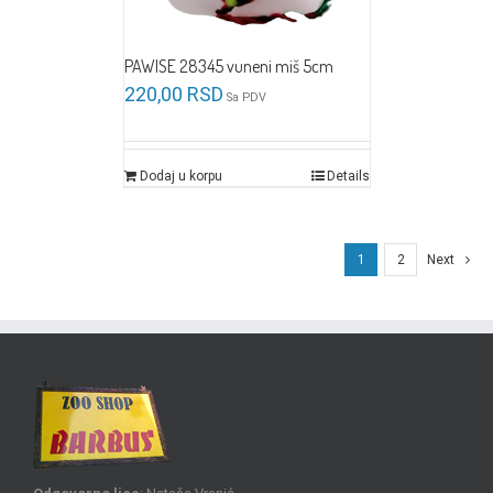
PAWISE 28345 vuneni miš 5cm
220,00
RSD
Sa PDV
Dodaj u korpu
Details
1
2
Next