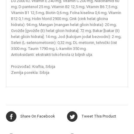
D3 2000 IU; Vitamin E 240 mg; Vitamin C 200 mg; Niacinamid 60
mg; D-pantenol 25 mg; Vitamin B2 12,5 mg; Vitamin B6 7,5 mg;
Vitamin B1 12,5 mg; Biotin 0,6 mg; Folna kiselina 0,6 mg; Vitamin
B12 0,1 mg; Holin hlorid 2900 mg; Cink (cink helat glicina
hidrata): 94 mg; Mangan (mangan helat glicin hidrata): 20 mg;
Gvožđe [gvožđe (II) helat glicin hidrata]: 72 mg; Bakar [bakar (II)
helat glicin hidrata]: 14 mg; Jod (kalcijum jodat bezvodni): 2 mg;
Selen (L-selenometionin): 0,32 mg; DL-metionin, tehnički čist
3500 mg; Taurin 1790 mg; L-karnitin 350 mg.
Antioksidanti: ekstrakti tokoferola iz biljnih ulja.
Proizvođač: Kraftia, Srbija
Zemlja porekla: Srbija
Share On Facebook
Tweet This Product