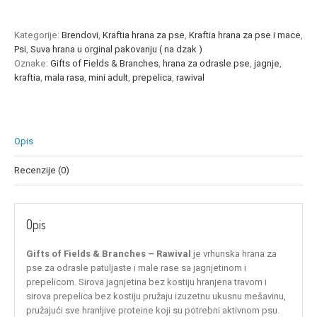
Adult,
jagnje/prepelica,
7,5kg
Kategorije:
Brendovi
,
Kraftia hrana za pse
,
Kraftia hrana za pse i mace
,
količina
Psi
,
Suva hrana u orginal pakovanju ( na dzak )
Oznake:
Gifts of Fields & Branches
,
hrana za odrasle pse
,
jagnje
,
kraftia
,
mala rasa
,
mini adult
,
prepelica
,
rawival
Opis
Recenzije (0)
Opis
Gifts of Fields & Branches – Rawival
je vrhunska hrana za
pse za odrasle patuljaste i male rase sa jagnjetinom i
prepelicom. Sirova jagnjetina bez kostiju hranjena travom i
sirova prepelica bez kostiju pružaju izuzetnu ukusnu mešavinu,
pružajući sve hranljive proteine koji su potrebni aktivnom psu.