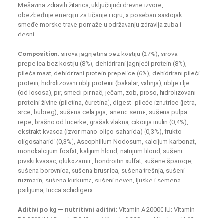
Mešavina zdravih žitarica, uključujući drevne izvore,
obezbeđuje energiju za trčanje i igru, a poseban sastojak
smeđe morske trave pomaže u održavanju zdravlja zuba i
desni.
Composition
: sirova jagnjetina bez kostiju (27%), sirova
prepelica bez kostiju (8%), dehidrirani jagnjeći protein (8%),
pileća mast, dehidrirani protein prepelice (6%), dehidrirani pileći
protein, hidrolizovani riblji proteini (bakalar, vahnja), riblje ulje
(od lososa), pir, smeđi pirinač, ječam, zob, proso, hidrolizovani
proteini živine (piletina, ćuretina), digest- pileće iznutrice (jetra,
srce, bubreg), sušena cela jaja, laneno seme, sušena pulpa
repe, brašno od lucerke, grašak vlakna, cikorija inulin (0,4%),
ekstrakt kvasca (izvor mano-oligo-saharida) (0,3%), frukto-
oligosaharidi (0,3%), Ascophillum Nodosum, kalcijum karbonat,
monokalcijum fosfat, kalijum hlorid, natrijum hlorid, sušeni
pivski kvasac, glukozamin, hondroitin sulfat, sušene šparoge,
sušena borovnica, sušena brusnica, sušena trešnja, sušeni
ruzmarin, sušena kurkuma, sušeni neven, ljuske i semena
psilijuma, Iucca schidigera.
Aditivi po kg — nutritivni aditivi
: Vitamin A 20000 IU; Vitamin