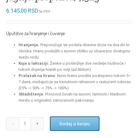
6.145,00
RSD
Sa PDV
Uputstvo za hranjenje i čuvanje:
Hranjenje:
Preporučuje se podela dnevne doze na dva do tri
obroka. Hranu poslužiti u suvom obliku uz obavezno dostupnu
svežu vodu.
Kuje u laktaciji:
Ženke u poslednje dve nedelje trudnoće i
tokom dojenja hraniti po volji (
ad libitum
).
Prelazak na hranu:
Novu hranu uvodite postepeno tokom 5–
7 dana, mešajući je sa trenutnom ishranom u rastućem odnosu
(25% -> 50% -> 75% -> 100%).
Skladištenje:
Proizvod čuvati na suvom, tamnom i hladnom
mestu u originalno zatvorenom pakovanju.
Dodaj u korpu
Rawival-
Mini