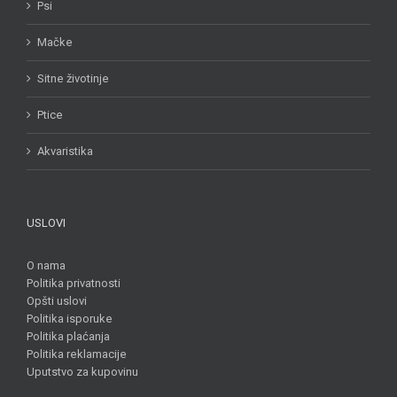
Psi
Mačke
Sitne životinje
Ptice
Akvaristika
USLOVI
O nama
Politika privatnosti
Opšti uslovi
Politika isporuke
Politika plaćanja
Politika reklamacije
Uputstvo za kupovinu