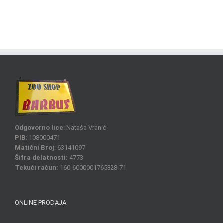
Odgovorno lice
: Nataša Vranić
PIB
: 108000471
Matični Broj
: 63141097
Šifra delatnosti:
4773
Tekući račun:
160-6000001765328-71
ONLINE PRODAJA