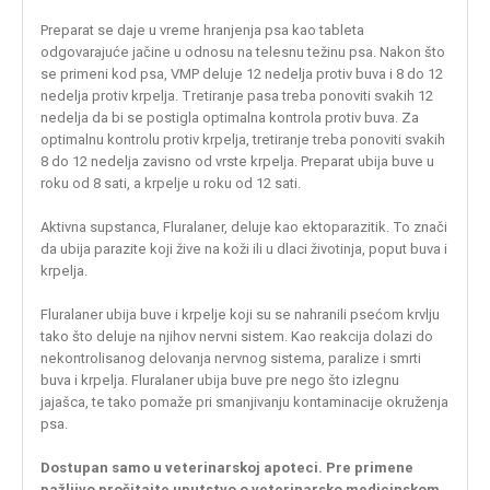
Preparat se daje u vreme hranjenja psa kao tableta
odgovarajuće jačine u odnosu na telesnu težinu psa. Nakon što
se primeni kod psa, VMP deluje 12 nedelja protiv buva i 8 do 12
nedelja protiv krpelja. Tretiranje pasa treba ponoviti svakih 12
nedelja da bi se postigla optimalna kontrola protiv buva. Za
optimalnu kontrolu protiv krpelja, tretiranje treba ponoviti svakih
8 do 12 nedelja zavisno od vrste krpelja. Preparat ubija buve u
roku od 8 sati, a krpelje u roku od 12 sati.
Aktivna supstanca, Fluralaner, deluje kao ektoparazitik. To znači
da ubija parazite koji žive na koži ili u dlaci životinja, poput buva i
krpelja.
Fluralaner ubija buve i krpelje koji su se nahranili psećom krvlju
tako što deluje na njihov nervni sistem. Kao reakcija dolazi do
nekontrolisanog delovanja nervnog sistema, paralize i smrti
buva i krpelja. Fluralaner ubija buve pre nego što izlegnu
jajašca, te tako pomaže pri smanjivanju kontaminacije okruženja
psa.
Dostupan samo u veterinarskoj apoteci. Pre primene
pažljivo pročitajte uputstvo o veterinarsko medicinskom