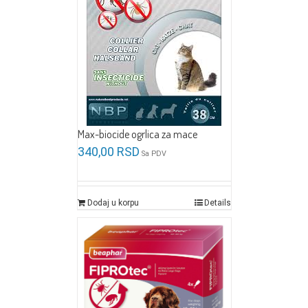
Max-biocide ogrlica za mace
340,00
RSD
Sa PDV
Dodaj u korpu
Details