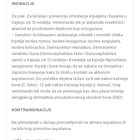
INDIKACIJE:
Za pse: Za lečenje i prevenciju infestacije krpeljima i buvama u
trajanju od 12 nedelja. Veterinarski lek je sistemski insekticid i
akaricid sa produženim dejstvom koji omogućava:
– trenutno i kontinuirano uništavanje odraslih i nezrelih oblika
krpelja Ixodes ricinus, Ixodes hexagonus, Ixodes scapularis,
Ixodes holocyclus, Dermacentor reticulatus, Dermacentor
variabilis i buva (Ctenocephalides felis i Ctenocephalides
canis) u trajanju od 12 nedelja i 8 nedelja za krpelje Ripicefalus
sanguineus. Krpelji i buve moraju da se zakače na domaćina i
započnu hranjenje kako bi došli u kontakt sa aktivnom
supstancom. Do početka dejstva dolazi za 8 sati nakon kačenja
buva (C. felis) i 12 sati nakon kačenja krpelja (I. ricinus). Ovaj
veterinarski lek može da se primenjuje kao deo plana lečenja
alergijskog dermatitisa prouzrokovanog ubodom buve (FAD).
KONTRAINDIKACIJE:
Ne primenjivati u slučaju preosetljivosti na aktivnu supstancu ili
na bilo koju pomoćnu supstancu.