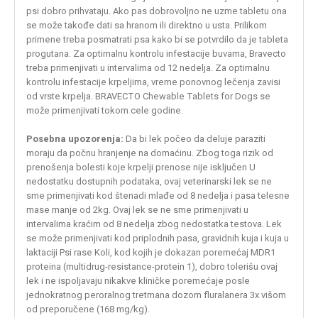
psi dobro prihvataju. Ako pas dobrovoljno ne uzme tabletu ona
se može takođe dati sa hranom ili direktno u usta. Prilikom
primene treba posmatrati psa kako bi se potvrdilo da je tableta
progutana. Za optimalnu kontrolu infestacije buvama, Bravecto
treba primenjivati u intervalima od 12 nedelja. Za optimalnu
kontrolu infestacije krpeljima, vreme ponovnog lečenja zavisi
od vrste krpelja. BRAVECTO Chewable Tablets for Dogs se
može primenjivati tokom cele godine.
Posebna upozorenja:
Da bi lek počeo da deluje paraziti
moraju da počnu hranjenje na domaćinu. Zbog toga rizik od
prenošenja bolesti koje krpelji prenose nije isključen U
nedostatku dostupnih podataka, ovaj veterinarski lek se ne
sme primenjivati kod štenadi mlađe od 8 nedelja i pasa telesne
mase manje od 2kg. Ovaj lek se ne sme primenjivati u
intervalima kraćim od 8 nedelja zbog nedostatka testova. Lek
se može primenjivati kod priplodnih pasa, gravidnih kuja i kuja u
laktaciji Psi rase Koli, kod kojih je dokazan poremećaj MDR1
proteina (multidrug-resistance-protein 1), dobro tolerišu ovaj
lek i ne ispoljavaju nikakve kliničke poremećaje posle
jednokratnog peroralnog tretmana dozom fluralanera 3x višom
od preporučene (168 mg/kg).