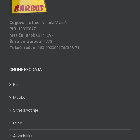
Odgovorno lice
: Nataša Vranić
PIB
: 108000471
Matični Broj
: 63141097
Šifra delatnosti:
4773
Tekući račun:
160-6000001765328-71
ONLINE PRODAJA
Psi
Mačke
Sitne životinje
Ptice
Akvaristika