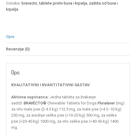
10-
Oznake:
bravecto
,
tablete protiv buva i krpelja
,
zaštita od buva i
20KG,
krpelja
lek
dostupan
u
prodavnici
Opis
količina
Recenzije (0)
Opis
KVALITATIVNI I KVANTITATIVNI SASTAV:
Aktivna supstanca:
Jedna tableta za žvakanje
sadrži:
BRAVECTO®
Chewable Tablets for Dogs
Fluralaner
(mg)
za vrlo male pse (2-4.5 kg) 112.5 mg, za male pse (>4.5 -10 kg)
250 mg, za srednje velike pse (>10-20 kg) 500 mg, za velike
pse (>20-40 kg) 1000 mg, za vrlo velike pse (>40-56 kg) 1400
mg.