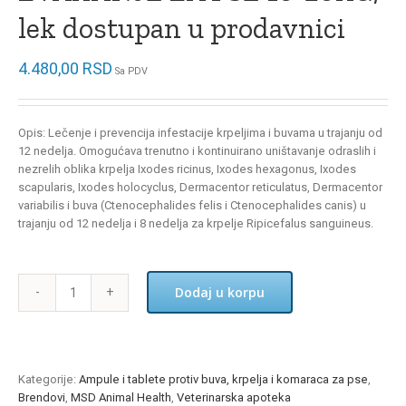
lek dostupan u prodavnici
4.480,00
RSD
Sa PDV
Opis:
Lečenje i prevencija infestacije krpeljima i buvama u trajanju od
12 nedelja. Omogućava trenutno i kontinuirano uništavanje odraslih i
nezrelih oblika krpelja Ixodes ricinus, Ixodes hexagonus, Ixodes
scapularis, Ixodes holocyclus, Dermacentor reticulatus, Dermacentor
variabilis i buva (Ctenocephalides felis i Ctenocephalides canis) u
trajanju od 12 nedelja i 8 nedelja za krpelje Ripicefalus sanguineus.
Dodaj u korpu
BRAVECTO
TABLETA
ZA
ZVAKANJE
ZA
Kategorije:
Ampule i tablete protiv buva, krpelja i komaraca za pse
,
PSE
Brendovi
,
MSD Animal Health
,
Veterinarska apoteka