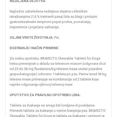
NEŽELJENA DEJSTVA:
Najčešće zabeležena neželjena dejstva u kliničkim
istraživanjima (1,6 % tretiranih pasa) bila su blagi i prolazni
gastrointestinalni simptomi poput proliva, povraćanja,
inapetence i pojačane salivacije.
CILJNE VRSTE ŽIVOTINJA:
Psi.
DOZIRANJE I NAČIN PRIMENE:
Za oralnu upotrebu. BRAVECTO Chewable Tablets for Dogs
treba primenjivati u skladu sa telesnom masom (odgovara dozi
od 25 do 56 mg fluralanera/kg telesne mase unutar pojedine
grupe/kategorije) odnosno 1 tableta po psu. Psima iznad 56 kg
telesne mase primenjuje se kombinacija od 2 tablete koje
najviše odgovaraju njihovoj telesnoj masi.
UPUTSTVO ZA PRAVILNU UPOTREBU LEKA:
Tablete za žvakanje ne smeju biti lomljene ili podeljene.
Primeniti tablete za žvakanje u vreme hranjenja psa. BRAVECTO
Chewable Tablets for Dogs je tableta za žvakanje i većinom je