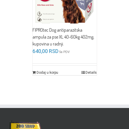
FIPROtec Dog antiparazitska
ampula za pse XL 40-60kg 402mg,
kupovina u radnji.
640,00
RSD
Sa PDV
Dodaj u korpu
Details