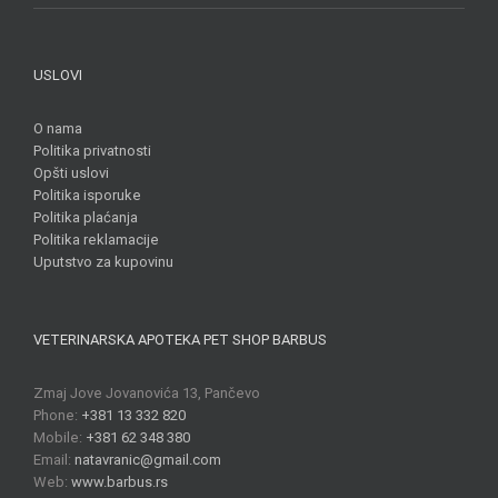
USLOVI
O nama
Politika privatnosti
Opšti uslovi
Politika isporuke
Politika plaćanja
Politika reklamacije
Uputstvo za kupovinu
VETERINARSKA APOTEKA PET SHOP BARBUS
Zmaj Jove Jovanovića 13, Pančevo
Phone:
+381 13 332 820
Mobile:
+381 62 348 380
Email:
natavranic@gmail.com
Web:
www.barbus.rs